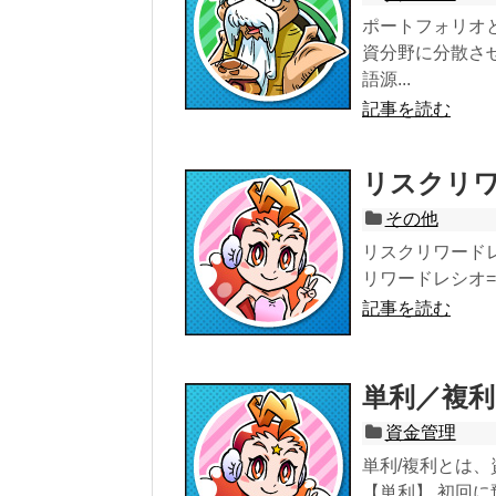
ポートフォリオ
資分野に分散さ
語源...
記事を読む
リスクリ
その他
リスクリワード
リワードレシオ=
記事を読む
単利／複利
資金管理
単利/複利とは
【単利】 初回に