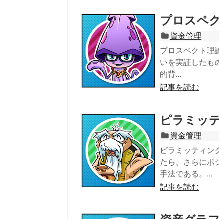
プロスペ
資金管理
プロスペクト理
いを実証したも
的背...
記事を読む
ピラミッ
資金管理
ピラミッティン
たら、さらにポ
手法である。...
記事を読む