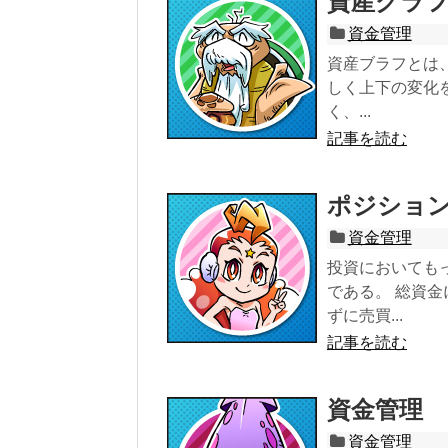
資産グラ
資金管理
資産ブラフとは
しく上下の変化
く、...
記事を読む
ポジショ
資金管理
投資においても
である。 総資
ずに売買...
記事を読む
資金管理
資金管理