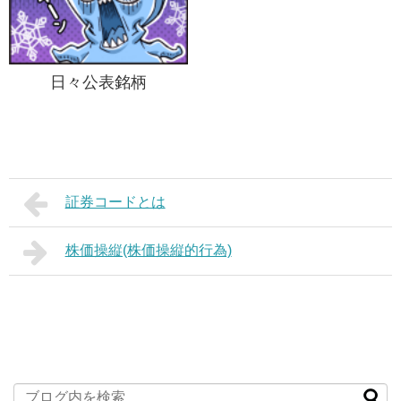
日々公表銘柄
証券コードとは
株価操縦(株価操縦的行為)