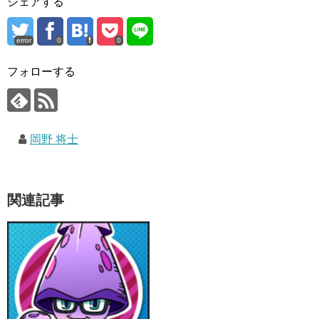
シェアする
error
0
0
フォローする
岡野 将士
関連記事