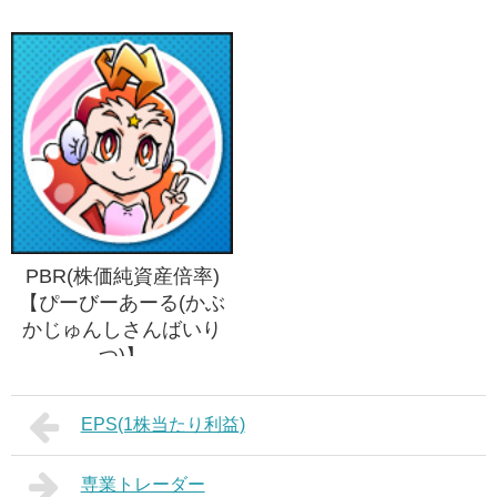
PBR(株価純資産倍率)
【ぴーびーあーる(かぶ
かじゅんしさんばいり
つ)】
EPS(1株当たり利益)
専業トレーダー