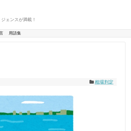
リジェンスが満載！
言
用語集
相場判定