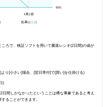
ころで、検証ソフトを用いて騰落レシオ(2日間)の値が
5]より[小さい]場合、[翌日寄付]で[買い]を仕掛ける)
日)
が2日間しかなかったということは稀な事象であると考え
断することができます。