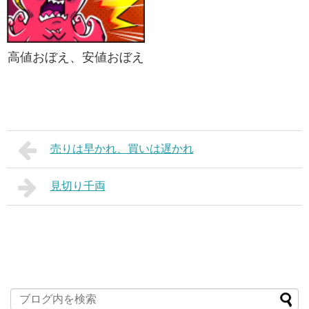
高値おぼえ、安値おぼえ
売りは早かれ、買いは遅かれ
見切り千両