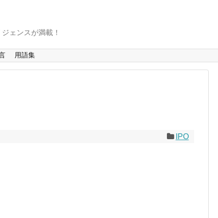
リジェンスが満載！
言
用語集
IPO