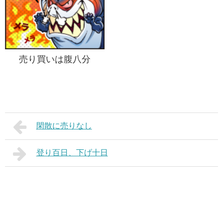
売り買いは腹八分
閑散に売りなし
登り百日、下げ十日