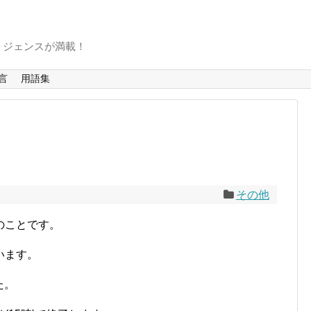
リジェンスが満載！
言
用語集
その他
のことです。
います。
た。