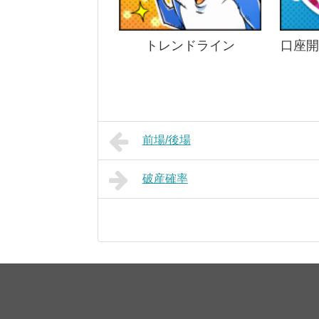
トレンドライン
口座開
前場/後場
破産確率