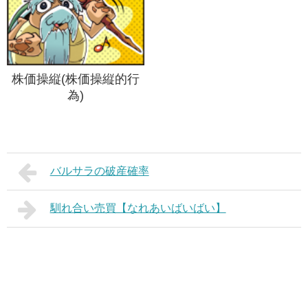
株価操縦(株価操縦的行
為)
バルサラの破産確率
馴れ合い売買【なれあいばいばい】