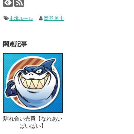
市場ルール
岡野 将士
関連記事
馴れ合い売買【なれあい
ばいばい】